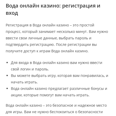
Вода онлайн казино: регистрация и
вход
Регистрация в Вода онлайн казино – это простой
процесс, который занимает несколько минут. Вам нужно
ввести свои личные данные, выбрать пароль и
подтвердить регистрацию. После регистрации вы
получите доступ к играм Вода онлайн казино.
Для входа в Вода онлайн казино вам нужно ввести
свой логин и пароль.
Вы можете выбрать игру, которая вам понравилась, и
начать играть.
Вода онлайн казино предлагает различные бонусы и
акции, которые помогут вам начать играть.
Вода онлайн казино – это безопасное и надежное место
для игры. Вам не нужно беспокоиться о безопасности