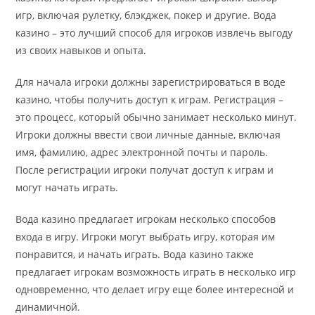
игр, включая рулетку, блэкджек, покер и другие. Вода
казино – это лучший способ для игроков извлечь выгоду
из своих навыков и опыта.
Для начала игроки должны зарегистрироваться в воде
казино, чтобы получить доступ к играм. Регистрация –
это процесс, который обычно занимает несколько минут.
Игроки должны ввести свои личные данные, включая
имя, фамилию, адрес электронной почты и пароль.
После регистрации игроки получат доступ к играм и
могут начать играть.
Вода казино предлагает игрокам несколько способов
входа в игру. Игроки могут выбрать игру, которая им
понравится, и начать играть. Вода казино также
предлагает игрокам возможность играть в несколько игр
одновременно, что делает игру еще более интересной и
динамичной.