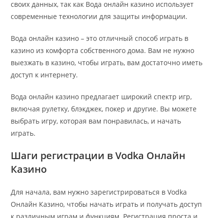
своих данных, так как Вода онлайн казино использует
современные технологии для защиты информации.
Вода онлайн казино – это отличный способ играть в
казино из комфорта собственного дома. Вам не нужно
выезжать в казино, чтобы играть, вам достаточно иметь
доступ к интернету.
Вода онлайн казино предлагает широкий спектр игр,
включая рулетку, блэкджек, покер и другие. Вы можете
выбрать игру, которая вам понравилась, и начать
играть.
Шаги регистрации в Vodka Онлайн
Казино
Для начала, вам нужно зарегистрироваться в Vodka
Онлайн Казино, чтобы начать играть и получать доступ
к различным играм и функциям. Регистрация проста и