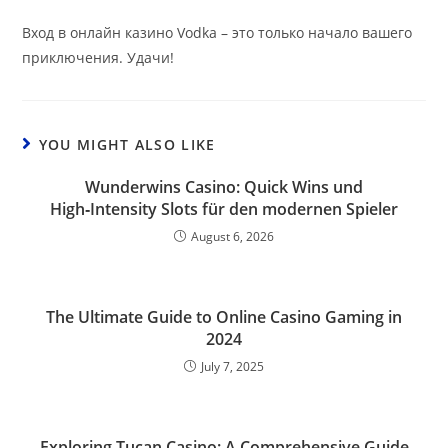
Вход в онлайн казино Vodka – это только начало вашего
приключения. Удачи!
YOU MIGHT ALSO LIKE
Wunderwins Casino: Quick Wins und
High‑Intensity Slots für den modernen Spieler
August 6, 2026
The Ultimate Guide to Online Casino Gaming in
2024
July 7, 2025
Exploring Tucan Casino: A Comprehensive Guide