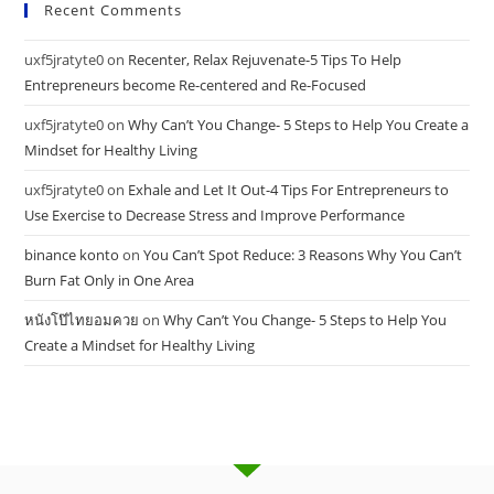
Recent Comments
uxf5jratyte0
on
Recenter, Relax Rejuvenate-5 Tips To Help
Entrepreneurs become Re-centered and Re-Focused
uxf5jratyte0
on
Why Can’t You Change- 5 Steps to Help You Create a
Mindset for Healthy Living
uxf5jratyte0
on
Exhale and Let It Out-4 Tips For Entrepreneurs to
Use Exercise to Decrease Stress and Improve Performance
binance konto
on
You Can’t Spot Reduce: 3 Reasons Why You Can’t
Burn Fat Only in One Area
หนังโป๊ไทยอมควย
on
Why Can’t You Change- 5 Steps to Help You
Create a Mindset for Healthy Living