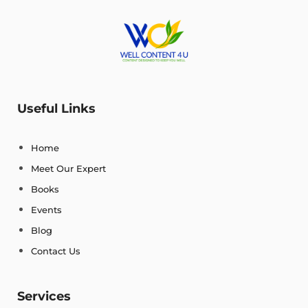
Useful Links
Home
Meet Our Expert
Books
Events
Blog
Contact Us
Services