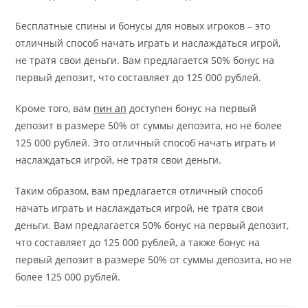
Бесплатные спины и бонусы для новых игроков – это
отличный способ начать играть и наслаждаться игрой,
не тратя свои деньги. Вам предлагается 50% бонус на
первый депозит, что составляет до 125 000 рублей.
Кроме того, вам
пин ап
доступен бонус на первый
депозит в размере 50% от суммы депозита, но не более
125 000 рублей. Это отличный способ начать играть и
наслаждаться игрой, не тратя свои деньги.
Таким образом, вам предлагается отличный способ
начать играть и наслаждаться игрой, не тратя свои
деньги. Вам предлагается 50% бонус на первый депозит,
что составляет до 125 000 рублей, а также бонус на
первый депозит в размере 50% от суммы депозита, но не
более 125 000 рублей.